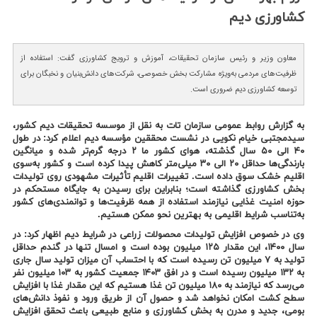
كشاورزی دیم
معاون وزیر و رئیس سازمان تحقیقات، آموزش و ترویج کشاورزی گفت: استفاده از
ظرفیت‌های مردمی به‌ویژه مشارکت بخش خصوصی، شرکت‌های دانش‌بنیان و نخبگان برای
توسعه کشاورزی دیم ضروری است.
به گزارش روابط عمومی سازمان تات به نقل از موسسه تحقیقات دیم کشور،
سیدمجتبی خیام نکویی در نشست محققین مؤسسه دیم اعلام کرد: در طول
۴۰ الی ۵۰ سال گذشته، هوای کشور ما ۲ درجه گرم‌تر شده و میانگین
بارندگی‌ها حداقل ۲۰ الی ۳۰ میلی‌متر کاهش پیدا کرده است و کشور به‌سوی
اقلیم خشک سوق داده است. تغییرات اقلیم تأثیرات مشهودی روی تولیدات
بخش کشاورزی گذاشته است؛ بنابراین برای رسیدن به جایگاه مستحکم در
حوزه امنیت غذایی نیازمند استفاده از همه ظرفیت‌ها و توانمندی‌های کشور
به‌تناسب شرایط اقلیمی به بهترین نحو ممکن هستیم.
وی در خصوص افزایش تولیدات محصولات زراعی در شرایط دیم اظهار کرد: در
سال ۱۴۰۰، این مقدار ۱۲۵ میلیون بوده است و امسال تنها در گندم حداقل
تولید به ۷ میلیون تن رسیده است که با احتساب آن میزان تولید سال جاری
به ۱۳۲ میلیون رسیده است و در افق ۱۴۰۳ جمعیت کشور به ۱۰۳ میلیون نفر
می‌رسد که نیازمند به ۱۸۰ میلیون تن غذا هستیم که این مقدار غذا با افزایش
سطح کشت امکان نخواهد شد و حصول آن از طریق ورود و نفوذ دانش‌های
بومی، جدید و مدرن به بخش کشاورزی و منابع طبیعی باعث تحقق افزایش