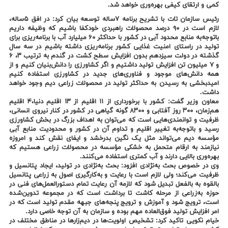
کمی و ارتقای کیفی بهره‌وری خواهد شد.
رئیس سازمان تات با تشریح برنامه ۷ساله توسعه بیان کرد: در افق ۵ساله،
لازم است در ۹۰ درصد محصولات راهبردی خودکفا باشیم که وظیفه داریم
باتوجه‌به منابع محدود آبی در کشور با حداکثر ۶۰ میلیارد آب با برنامه‌ریزی برای
تولید در راستای امنیت غذایی کشور برنامه‌ریزی داشته باشیم در سه سال
گذشته در دولت سیزدهم بدون افزایش سطح کشت در گندم به ترتیب ۳، ۶
و ۷ میلیون تن افزایش تولید داشتیم و اگر کشاورزی را دانش‌بنیان کنیم و از
همه دانش‌های موجود و فناوری‌های جدید در کشاورزی استفاده کنیم
امیدبخشی به رسیدن به حداکثر تولید در محصولات زراعی دیم وجود خواهد
داشت.
معاون وزیر گفت: کشور با برخورداری از ۱۱ اقلیم از ۱۳ اقلیم دنیا،۴ اقلیم
هم‌زمان، ۳۰۰ روز آفتابی و ۸۳۰۰ گونه گیاهی در کشور در کنار نیروی انسانی،
ظرفیت و توانمندی‌هایی است که می‌توان به اهداف بزرگ در بخش کشاورزی
رسید و باتوجه‌به تغییر اقلیم و تداوم آن در کشور و محدودیت منابع آبی
مؤسسه دیم می‌تواند مثل یک نگین بدرخشد و ایفای نقش کند و امروزه
نیازمند به ارقام متحمل به خشکی مؤسسه در محصولات زراعی هستیم که
بهره‌وری بالایی دارند و آب کمتری استفاده می‌کنند.
وی در خصوص بحث به‌نژادی افزود: بحث به‌نژادی در تولید، ایجاد پتانسیل و
ظرفیت می‌کند؛ ولی لازم است با رعایت و به‌کارگیری اصول به زراعی پتانسیل
بالقوه به بالفعل تبدیل شود که لازمه آن رعایت تمام دستورالعمل‌های فنی در
حوزه به‌زراعی از مرحله کاشت تا برداشت است که در مجموعه تدوین‌شده
است، ترویج شود و آموزش و ترویج پنجه‌های جبهه مقدم تولید است که در
امر افزایش تولید فوق‌العاده مهم بوده و سازمان به آن توجه خاصی دارد.
خیام نکویی تاکید کرد: تشخیص اولویت‌ها در دیم‌زارها در مناطق مختلف در