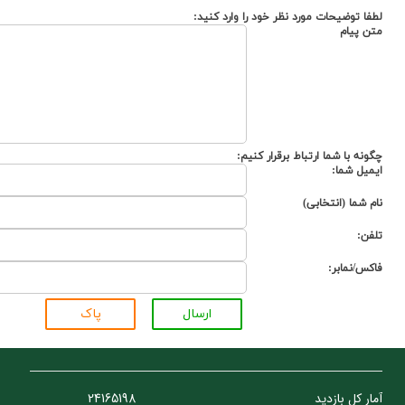
لطفا توضيحات مورد نظر خود را وارد کنيد:
متن پيام
چگونه با شما ارتباط برقرار کنيم:
ايميل شما:
نام شما (انتخابي)
تلفن:
فاکس/نمابر:
ارسال
پاک
آمار کل بازدید
24165198