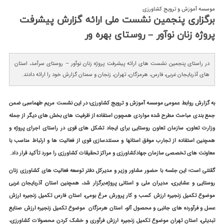
موسسه آموزش و ترویج کشاورزی
برگزاری پنجمین نشست ملی ارائه گزارش پیشرفت
پروژه زنان نوآور – روستای بهره ور
در راستای پنجمین نشست های ارائه پیشرفت پروژه زنان نوآور – روستای سرآمد، استان
های آذربایجان غربی، فارس، هرمزگان، تهران، زنجان و سمنان گزارش خود را ارائه دادند.
به گزارش روابط عمومی موسسه آموزش و ترویج کشاورزی؛ در این نشست مریم طهماسبی ضمن
جمع بندی مباحث مطرح شده مواردی همچون استفاده از ظرفیت های بخش های دیگر از جمله
وزارت تعاون، سازمان تعاون روستایی برای ایجاد تشکل های قوی در راستای اجرای پروژه و
همچنین استفاده از تجارب موفق استانها و مستندسازی قوی از فعالیت ها و ارتباط مناسب با
معاونت های تخصصی سازمان جهادکشاورزی و مراکز تحقیقات کشاورزی را مورد تأکید قرار داد.
گقتنی است؛ این جلسه با حضور مشاور وزیر و مدیرکل دفتر توسعه فعالیت های کشاورزی زنان
روستایی و عشایری، مدیران ملی و استانی پروژه،برگزار شد، همچنین استان آذربایجان غربی
موضوع تکمیل زنجیره ارزش کسب و کار پرورش مرغ بومی، استان فارس تکمیل زنجیره ارزش
عسل و فرآورده های جانبی و محصول آلو، استان هرمزگان موضوع تکمیل زنجیره ارزش صنایع
تبدیلی، استان تهران موضوع تکمیل زنجیره ارزش فرآوری و خشک کردن محصولات کشاورزی،