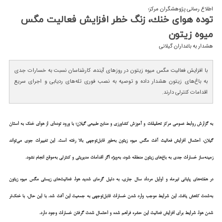
اطلاع رسانی پژوهشگران مرکز؛
توده هوای خنك، زنگ خطر افزایش فعالیت مگس
میوه زیتون
هشدار به باغداران گیلانی
با افزایش فعالیت مگس میوه زیتون در روزهای آینده، کارشناسان نسبت به خسارات جدی
به باغ‌های زیتون هشدار داده و توصیه به نصب فوری تله‌های ردیابی و اجرای سریع
اقدامات کنترلی دارند.
به گزارش روابط عمومی مرکز تحقیقات و آموزش کشاورزی و منابع طبیعی گیلان؛ با ورود توده‌ای از هوای خنک به استان
گیلان، احتمال افزایش فعالیت آفت مگس میوه زیتون به‌طور قابل‌توجهی بالا رفته است. این تغییرات جوی می‌تواند
زمینه‌ساز خسارات جدی به باغ‌های زیتون منطقه شود، به‌ویژه اگر اقدامات مدیریتی و کنترلی به‌موقع انجام نشود.
در هفته‌های پایانی تیرماه و اوایل مرداد سال جاری، به دلیل گرمای شدید هوا، فعالیت‌های زیستی مگس میوه زیتون
به‌شدت کاهش یافت. این شرایط موجب وارد شدن خسارات قابل‌توجهی به جمعیت این آفت شد. با این حال، با خنک‌تر
شدن هوا، شرایط برای افزایش فعالیت این حشره فراهم شده و احتمال شدت گرفتن خسارات وجود دارد.