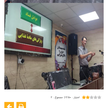
امتیاز
:
۲/۵۰
|
مجموع
:
۲